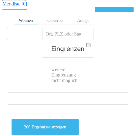
Merkliste [
0
]
Kontakt
Wohnen
Gewerbe
Anlage
Eingrenzen
weitere
Eingrenzung
nicht möglich
266
Ergebnisse anzeigen
mehr Suchoptionen