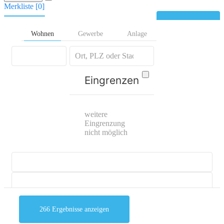
Merkliste [
0
]
Kontakt
Wohnen
Gewerbe
Anlage
Eingrenzen
weitere
Eingrenzung
nicht möglich
266
Ergebnisse anzeigen
mehr Suchoptionen