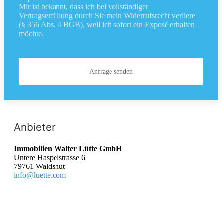
Mir ist bekannt, dass ich bei vollständiger
Vertragserfüllung durch Sie mein Widerrufsrecht verliere
(§ 356 Abs. 4 BGB), weil ich sofort ein Exposé erhalten
möchte.
Anfrage senden
Anbieter
Immobilien Walter Lütte GmbH
Untere Haspelstrasse 6
79761 Waldshut
info@luette.com