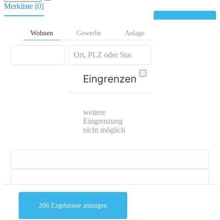
Merkliste [
0
]
Kontakt
Wohnen
Gewerbe
Anlage
Eingrenzen
weitere
Eingrenzung
nicht möglich
266
Ergebnisse anzeigen
mehr Suchoptionen