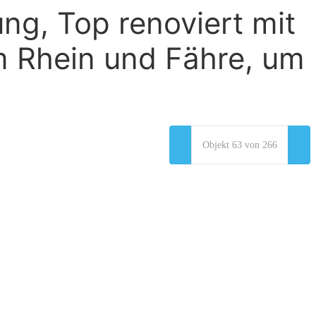
g, Top renoviert mit
m Rhein und Fähre, um
Objekt 63 von 266